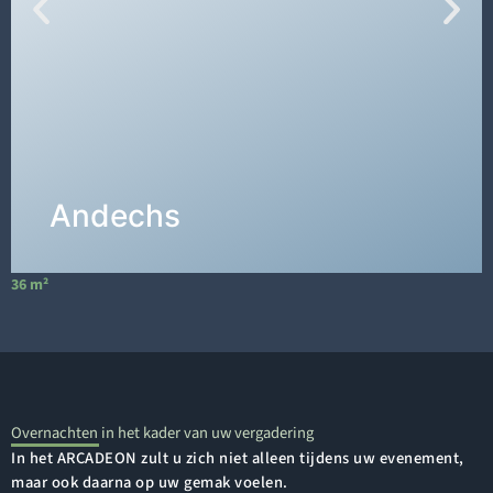
De
vergaderzaal "Andechs"
op de 1e
verdieping heeft een oppervlakte van 36m² en
is dus 6m lang en 6m breed.
DETAILS →
Andechs
36 m²
6
Overnachten in het kader van uw vergadering
In het ARCADEON zult u zich niet alleen tijdens uw evenement,
maar ook daarna op uw gemak voelen.