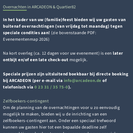
Overnachten in ARCADEON & Quartier82
In het kader van uw (familie)feest bieden wij uw gasten van
buitenaf overnachtingen (
van vrijdag tot maandag
) tegen
speciale condities
aan!
(zie bovenstaande PDF:
Evenementenmap 2026)
Na kort overleg (ca. 12 dagen voor uw evenement) is een
later
ontbijt en/of een late check-out
mogelijk.
Speciale prijzen zijn uitsluitend boekbaar bij directe boeking
bij ARCADEON (per e-mail via
i
a@ofn
edacr
ed.no
of
telefonisch via
0 23 31 / 35 75-0
).
Zelfboekers-contingent
Om de planning van de overnachtingen voor u zo eenvoudig
mogelijk te maken, bieden wij u de inrichting van een
zelfboekers-contingent aan. Onder een speciaal trefwoord
kunnen uw gasten hier tot een bepaalde deadline zelf