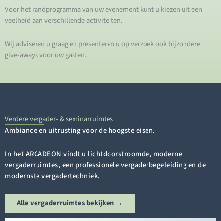
Voor het randprogramma van uw evenement kunt u kiezen uit een
veelheid aan verschillende activiteiten.
Wij adviseren u graag en presenteren u op verzoek ook bijzondere
give-aways voor uw gasten.
Verdere vergader- & seminarruimtes
Ambiance en uitrusting voor de hoogste eisen.
In het ARCADEON vindt u lichtdoorstroomde, moderne
vergaderruimtes, een professionele vergaderbegeleiding en de
modernste vergadertechniek.
Alle vergaderruimtes bekijken →