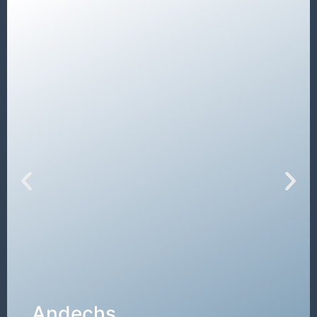
De
vergaderzaal "Andechs"
op de 1e
verdieping heeft een oppervlakte van 36m² en
is dus 6m lang en 6m breed.
DETAILS →
Andechs