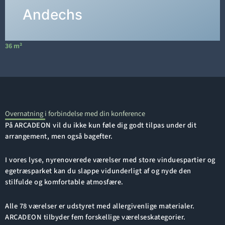
DETALJER →
Andechs
36 m²
6
Overnatning i forbindelse med din konference
På ARCADEON vil du ikke kun føle dig godt tilpas under dit
arrangement, men også bagefter.
I vores lyse, nyrenoverede værelser med store vinduespartier og
egetræsparket kan du slappe vidunderligt af og nyde den
stilfulde og komfortable atmosfære.
Alle 78 værelser er udstyret med allergivenlige materialer.
ARCADEON tilbyder fem forskellige værelseskategorier.