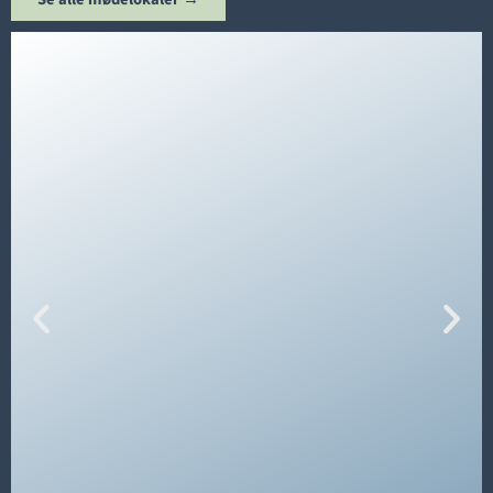
Mødelokalet "Andechs"
på 1. sal har et areal
på 36 m² og er dermed 6 m langt og 6 m bredt.