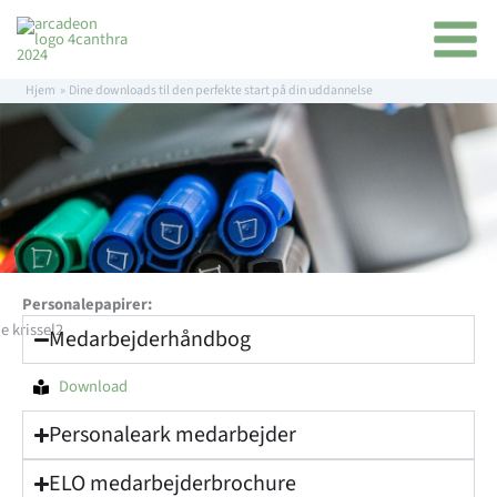
Gå
indhold
til
indholdet
Hjem
Dine downloads til den perfekte start på din uddannelse
Personalepapirer:
Medarbejderhåndbog
Download
Personaleark medarbejder
ELO medarbejderbrochure