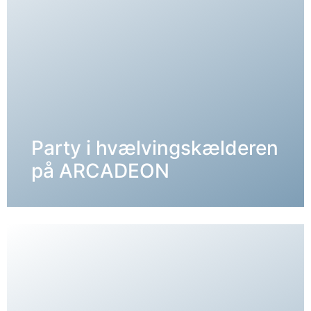
Party i hvælvingskælderen
DETALJER →
på ARCADEON