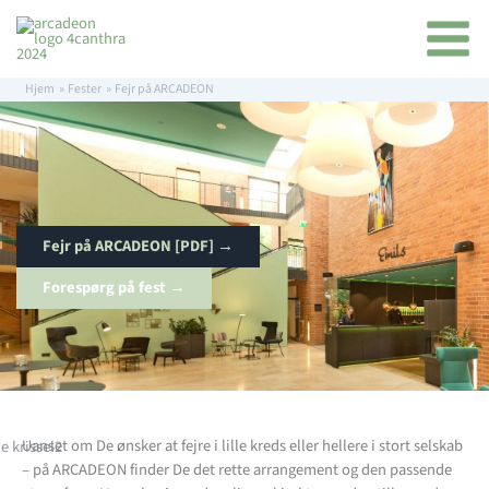
Gå
indhold
til
indholdet
Hjem
Fester
Fejr på ARCADEON
Fejr på ARCADEON [PDF] →
Forespørg på fest →
Uanset om De ønsker at fejre i lille kreds eller hellere i stort selskab
– på ARCADEON finder De det rette arrangement og den passende