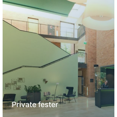
DETALJER →
Private fester