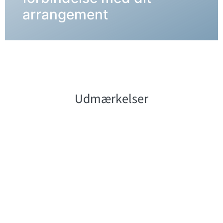
DETALJER →
arrangement
Udmærkelser