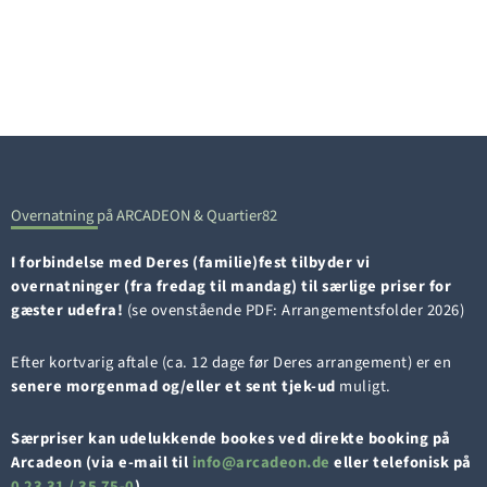
Overnatning på ARCADEON & Quartier82
I forbindelse med Deres (familie)fest tilbyder vi
overnatninger (
fra fredag til mandag
) til særlige priser
for
gæster udefra!
(se ovenstående PDF: Arrangementsfolder 2026)
Efter kortvarig aftale (ca. 12 dage før Deres arrangement) er en
senere morgenmad og/eller et sent tjek-ud
muligt.
Særpriser kan udelukkende bookes ved direkte booking på
Arcadeon (via e-mail til
i
a@ofn
edacr
ed.no
eller telefonisk på
0 23 31 / 35 75-0
).