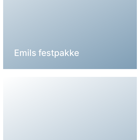
DETALJER →
Emils festpakke