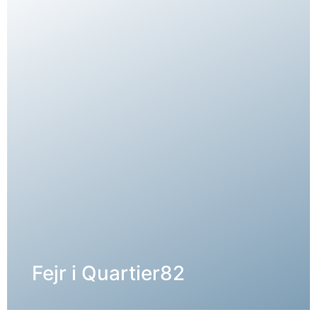
DETALJER →
Fejr i Quartier82