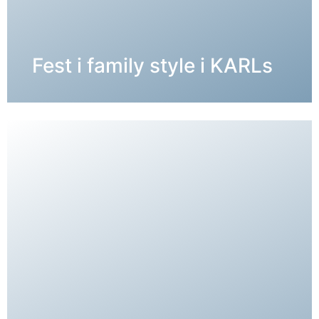
DETALJER →
Fest i family style i KARLs