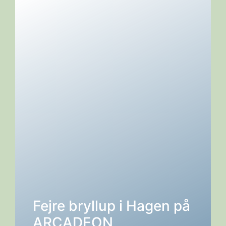
Fejre bryllup i Hagen på
DETALJER →
ARCADEON