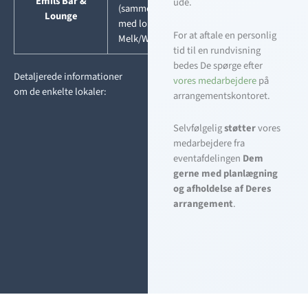
Emils Bar &
ude.
(sammen
Lounge
med lokale
For at aftale en personlig
Melk/Werden)
tid til en rundvisning
bedes De spørge efter
Detaljerede informationer
vores medarbejdere
på
om de enkelte lokaler:
arrangementskontoret.
Selvfølgelig
støtter
vores
medarbejdere fra
eventafdelingen
Dem
gerne med planlægning
og afholdelse af Deres
arrangement
.