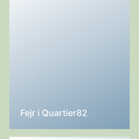
DETALJER →
Fejr i Quartier82