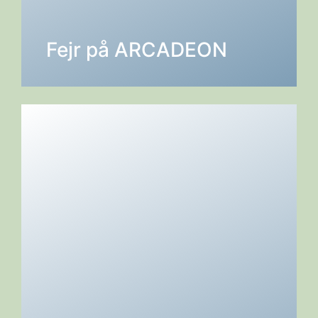
DETALJER →
Fejr på ARCADEON