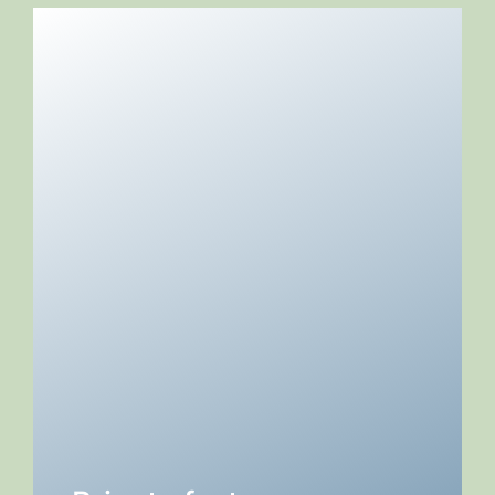
DETALJER →