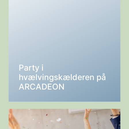
Party i
hvælvingskælderen på
DETALJER →
ARCADEON