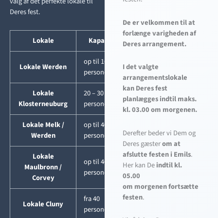
valg af det perfekte lokale til
Deres fest.
De er velkommen til at
forlænge varigheden af
Lokale
Kapacitet
Deres arrangement.
op til 16
Lokale Werden
I det valgte
personer
arrangementslokale
kan Deres fest
Lokale
20 – 30
planlægges indtil maks.
Klosterneuburg
personer
kl. 03.00 om morgenen.
Lokale Melk /
op til 40
Derefter beder vi Dem og
Werden
personer
Deres gæster
om at
afslutte festen i Emils
.
Lokale
op til 40
Her kan De
indtil kl.
Maulbronn /
personer
05.00
Corvey
om morgenen fortsætte
festen
.
fra 40
Lokale Cluny
personer