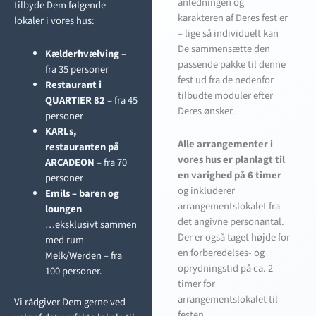
anledningen og
tilbyde Dem følgende
karakteren af Deres fest er
lokaler i vores hus:
– lige så individuelt kan
De sammensætte den
Kælderhvælving
–
passende pakke til denne
fra 35 personer
fest ud fra de nedenfor
Restaurant i
tilbudte moduler efter
QUARTIER 82
– fra 45
Deres ønsker.
personer
KARLs,
Alle arrangementer i
restauranten på
vores hus er planlagt til
ARCADEON
– fra 70
en varighed på 6 timer
personer
og inkluderer
Emils – baren og
arrangementslokalet fra
loungen
det angivne personantal.
…eksklusivt sammen
Der er også taget højde for
med rum
en forberedelses- og
Melk/Werden – fra
oprydningstid på ca. 2
100 personer.
timer for
arrangementslokalet til
Vi rådgiver Dem gerne ved
festen.