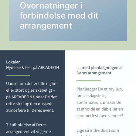
Overnatninger i
forbindelse med dit
DETALJER →
arrangement
Lokaler
Nydelse & fest på ARCADEON
… med planlægningen af
Deres arrangement
Uanset om det er lille og fint
Planlægger De et bryllup,
eller stort og selskabeligt –
fødselsdagsfest,
på ARCADEON finder De det
konfirmation, ønsker De
rette sted og den ønskede
at afholde en dåb eller en
atmosfære til Deres event.
sommerfest med venner?
Til afholdelse af Deres
Lige så individuelt som
arrangement vil vi gerne