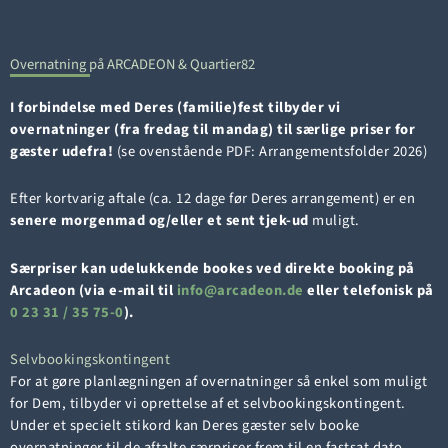
Overnatning på ARCADEON & Quartier82
I forbindelse med Deres (familie)fest tilbyder vi
overnatninger (
fra fredag til mandag
) til særlige priser
for
gæster udefra!
(se ovenstående PDF: Arrangementsfolder 2026)
Efter kortvarig aftale (ca. 12 dage før Deres arrangement) er en
senere morgenmad og/eller et sent tjek-ud
muligt.
Særpriser kan udelukkende bookes ved direkte booking på
Arcadeon (via e-mail til
i
a@ofn
edacr
ed.no
eller telefonisk på
0 23 31 / 35 75-0
).
Selvbookingskontingent
For at gøre planlægningen af overnatninger så enkel som muligt
for Dem, tilbyder vi oprettelse af et selvbookingskontingent.
Under et specielt stikord kan Deres gæster selv booke
overnatninger til de aftalte særpriser frem til en fastsat dato.