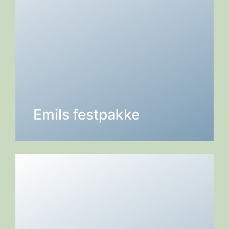
DETALJER →
Emils festpakke