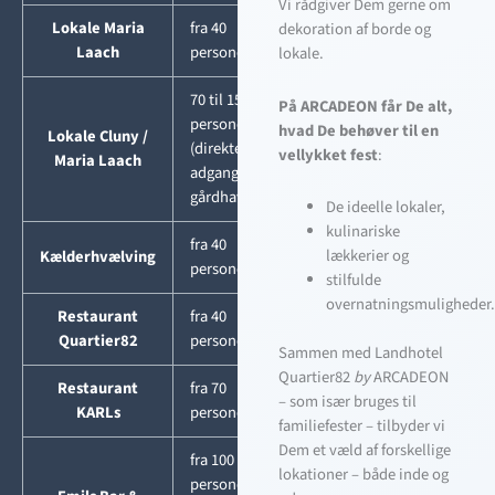
Vi rådgiver Dem gerne om
Lokale Maria
fra 40
dekoration af borde og
Laach
personer
lokale.
70 til 150
På ARCADEON får De alt,
personer
hvad De behøver til en
Lokale Cluny /
(direkte
vellykket fest
:
Maria Laach
adgang til
gårdhaven)
De ideelle lokaler,
kulinariske
fra 40
lækkerier og
Kælderhvælving
personer
stilfulde
overnatningsmuligheder
Restaurant
fra 40
Quartier82
personer
Sammen med Landhotel
Quartier82
by
ARCADEON
Restaurant
fra 70
– som især bruges til
KARLs
personer
familiefester – tilbyder vi
Dem et væld af forskellige
fra 100
lokationer – både inde og
personer