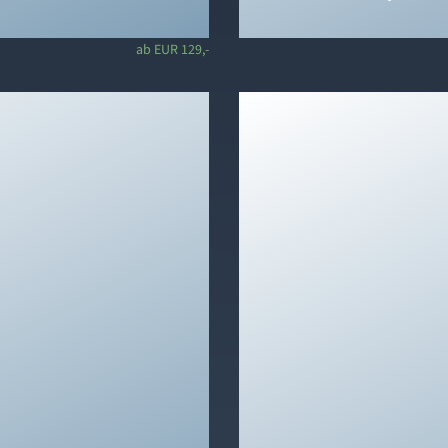
ab EUR 129,-
& The Pure Grey Suite
 Jörg og Claudia
følgende ord: cool,
sk, praktisk, simpelthen
onen til at placere en
ivat rejse til Amerika.
På vores familieværel