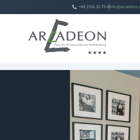
+49 2331 35 75-0
i
a@ofn
edacr
ed.