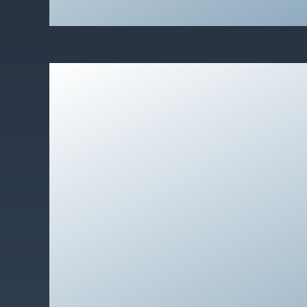
Ideerne til vores to suiter The Green Suite 
stammer fra Emell Gök Che i samarbejde med
Bachmann. Hvis vi skal beskrive dem, falder 
hyggelig, farverig, stilfuld, moderne, ung, fri
passende i det nye ARCADEON-look. Inspirati
ekstra håndvask i opholdsstuen kom fra en pr