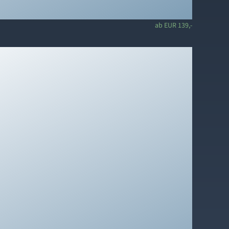
ab EUR 139,-
ser forsvinder børnesengene "nemt og