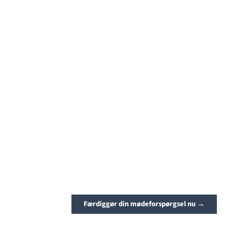
Færdiggør din mødeforspørgsel nu →