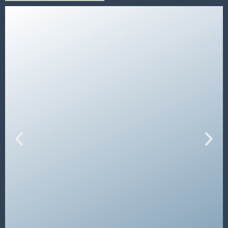
Mødelokalet "Andechs"
på 1. sal har et areal
på 36 m² og er dermed 6 m langt og 6 m bredt.