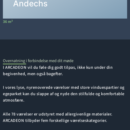
DETALJER →
Andechs
36 m²
6
Overnatning i forbindelse med dit møde
I ARCADEON vil du føle dig godt tilpas, ikke kun under din
begivenhed, men også bagefter.
I vores lyse, nyrenoverede værelser med store vinduespartier og
egeparket kan du slappe af og nyde den stilfulde og komfortable
atmosfære.
Alle 78 værelser er udstyret med allergivenlige materialer.
ARCADEON tilbyder fem forskellige værelseskategorier.