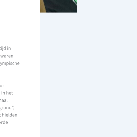
ijd in
n waren
Olympische
or
. In het
maal
grond”,
t hielden
orde