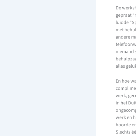
De werksf
gepraat “
luidde “S
met behulp
andere ma
telefoonw
niemand s
behulpzaa
alles gelu
En hoe war
complimen
werk, gec
in het Du
ongecompl
werk en h
hoorde er
Slechts é