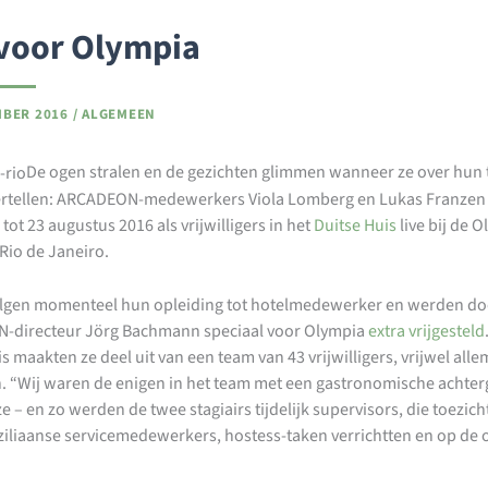
 voor Olympia
MBER 2016
/
ALGEMEEN
De ogen stralen en de gezichten glimmen wanneer ze over hun t
vertellen: ARCADEON-medewerkers Viola Lomberg en Lukas Franze
i tot 23 augustus 2016 als vrijwilligers in het
Duitse Huis
live bij de 
Rio de Janeiro.
lgen momenteel hun opleiding tot hotelmedewerker en werden do
-directeur Jörg Bachmann speciaal voor Olympia
extra vrijgesteld
s maakten ze deel uit van een team van 43 vrijwilligers, vrijwel alle
. “Wij waren de enigen in het team met een gastronomische achter
ze – en zo werden de twee stagiairs tijdelijk supervisors, die toezich
ziliaanse servicemedewerkers, hostess-taken verrichtten en op de 