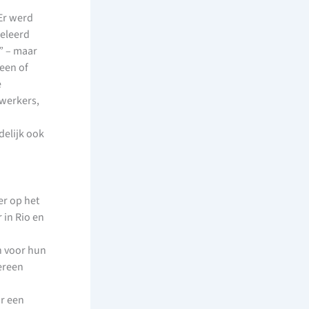
Er werd
geleerd
” – maar
 een of
e
ewerkers,
delijk ook
er op het
 in Rio en
n voor hun
ereen
or een