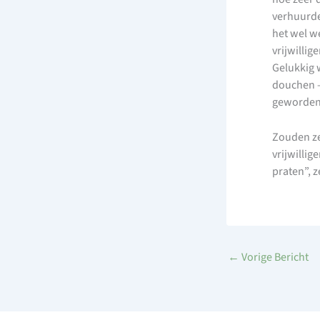
verhuurde
het wel w
vrijwilli
Gelukkig 
douchen –
geworden
Zouden ze
vrijwillig
praten”, 
←
Vorige Bericht