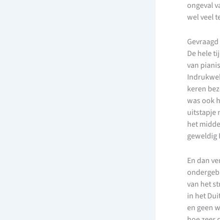
ongeval 
wel veel 
Gevraagd 
De hele t
van piani
Indrukwek
keren bezo
was ook h
uitstapje
het midde
geweldig R
En dan ve
ondergebr
van het s
in het Du
en geen wa
hoe zeer d