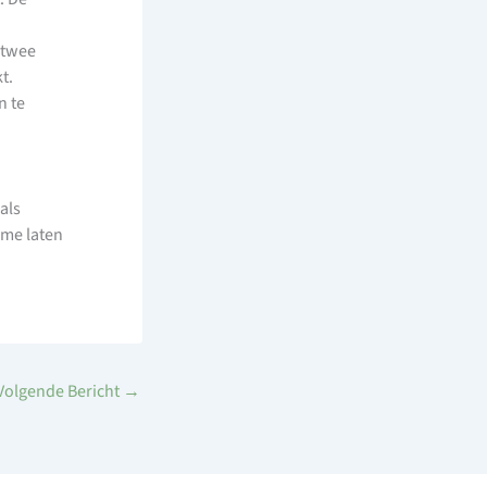
 twee
t.
n te
als
 me laten
Volgende Bericht
→