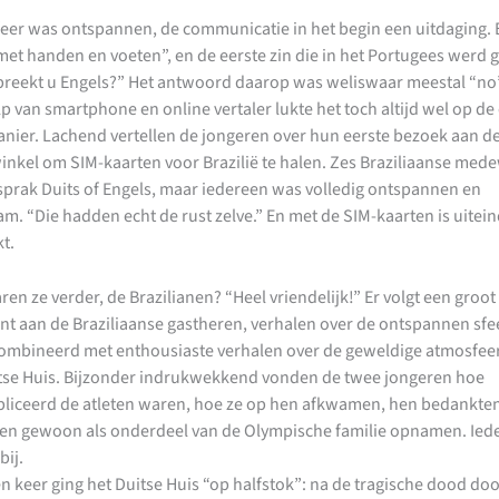
eer was ontspannen, de communicatie in het begin een uitdaging. 
met handen en voeten”, en de eerste zin die in het Portugees werd 
preekt u Engels?” Het antwoord daarop was weliswaar meestal “no
 van smartphone en online vertaler lukte het toch altijd wel op de
nier. Lachend vertellen de jongeren over hun eerste bezoek aan d
inkel om SIM-kaarten voor Brazilië te halen. Zes Braziliaanse med
prak Duits of Engels, maar iedereen was volledig ontspannen en
m. “Die hadden echt de rust zelve.” En met de SIM-kaarten is uitein
kt.
en ze verder, de Brazilianen? “Heel vriendelijk!” Er volgt een groot
t aan de Braziliaanse gastheren, verhalen over de ontspannen sfe
ombineerd met enthousiaste verhalen over de geweldige atmosfeer
itse Huis. Bijzonder indrukwekkend vonden de twee jongeren hoe
iceerd de atleten waren, hoe ze op hen afkwamen, hen bedankte
en gewoon als onderdeel van de Olympische familie opnamen. Ied
bij.
én keer ging het Duitse Huis “op halfstok”: na de tragische dood do