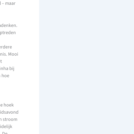
l – maar
adenken.
optreden
erdere
nnis. Mooi
t
nha bij
n hoe
de hoek
heidsavond
en stroom
idelijk
. De