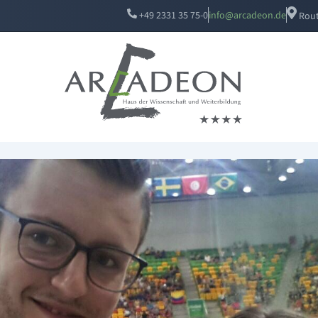
+49 2331 35 75-0
i
a@ofn
edacr
ed.no
Rout