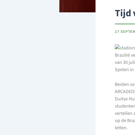
Tijd
27 SEPTE
Brazilië 
van 30 jul
Spelen in 
Beiden vo
ARCADEON
Duitse Hui
studenten
vertellen 
op de Bra
letten.