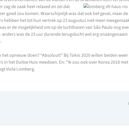
r zag de zaak heel relaxed en zei
dat
eer goed zou komen. Waarschijnlijk was dat ook het geval, maar de
gers hebben het tot hun vertrek op 23 augustus niet meer meegemaak
was er de mogelijkheid om op de luchthaven van São Paulo nog eve
 anders was de 23 uur durende terugvlucht wel erg onaangenaam
.
 het opnieuw doen? “Absoluut!” Bij Tokio 2020 willen beiden weer 
ers in het Duitse Huis meedoen. En: “Ik zou ook over Korea 2018 met
zegt Viola Lomberg.