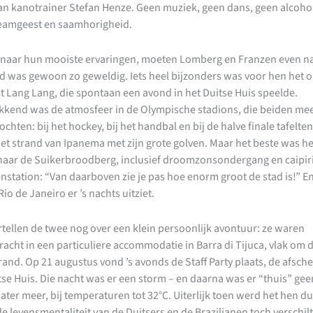
van
kanotrainer Stefan Henze. Geen muziek, geen dans, geen alcoho
teamgeest en saamhorigheid.
naar hun mooiste ervaringen, moeten Lomberg en Franzen even n
ijd was gewoon zo geweldig. Iets heel bijzonders was voor hen het 
st Lang Lang, die spontaan een avond in het Duitse Huis speelde.
kend was de atmosfeer in de Olympische stadions, die beiden me
chten: bij het hockey, bij het handbal en bij de halve finale tafelte
et strand van Ipanema met zijn grote golven. Maar het beste was he
 naar de Suikerbroodberg, inclusief droomzonsondergang en caipiri
nstation: “Van daarboven zie je pas hoe enorm groot de stad is!” E
io de Janeiro er ’s nachts uitziet.
rtellen de twee nog over een klein persoonlijk avontuur: ze waren
acht in een particuliere accommodatie in Barra di Tijuca, vlak om 
trand. Op 21 augustus vond ’s avonds de Staff Party plaats, de afsc
itse Huis. Die nacht was er een storm – en daarna was er “thuis” ge
ter meer, bij temperaturen tot 32°C. Uiterlijk toen werd het hen du
e levensmentaliteit van de Duitsers en de Brazilianen toch verschilt