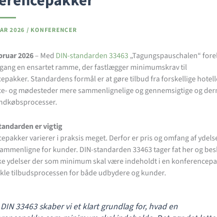
erencepakker
UAR 2026
/
KONFERENCER
ebruar 2026
– Med
DIN-standarden 33463
„Tagungspauschalen“ forel
e gang en ensartet ramme, der fastlægger minimumskrav til
pakker. Standardens formål er at gøre tilbud fra forskellige hotell
e- og mødesteder mere sammenlignelige og gennemsigtige og de
indkøbsprocesser.
tandarden er vigtig
pakker varierer i praksis meget. Derfor er pris og omfang af ydelse
sammenligne for kunder. DIN-standarden 33463 tager fat her og bes
ilke ydelser der som minimum skal være indeholdt i en konferencepa
nkle tilbudsprocessen for både udbydere og kunder.
DIN 33463 skaber vi et klart grundlag for, hvad en