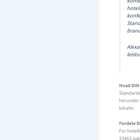
konfe
hotel
konfe
Stand
branc
Alexa
leist
Hvad DIN
Standarde
herunder 
lokaler.
Fordele f
For hotell
33463 isæ