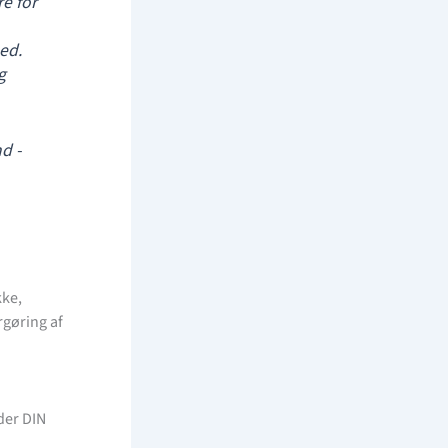
e for
ed.
g
d -
kke,
rgøring af
der DIN