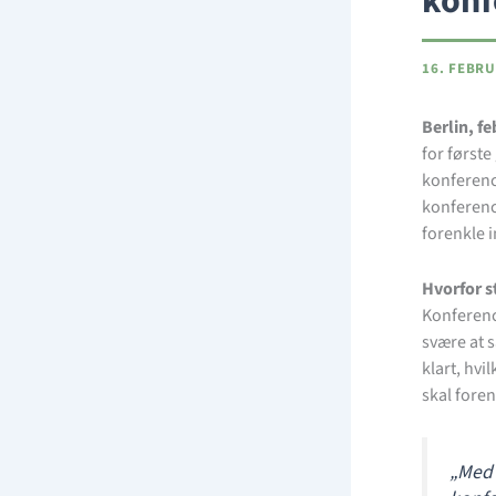
konf
16. FEBR
Berlin, f
for først
konference
konferenc
forenkle 
Hvorfor s
Konference
svære at 
klart, hv
skal fore
„Med 