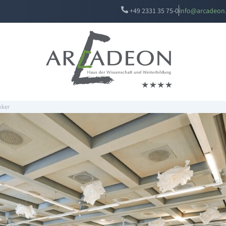
+49 2331 35 75-0
i
a@ofn
edacr
ed
kker