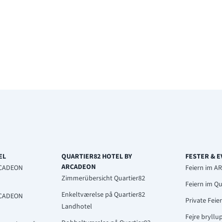
EL
QUARTIER82 HOTEL BY
FESTER & 
ARCADEON
RCADEON
Feiern im 
Zimmerübersicht Quartier82
Feiern im Qu
Enkeltværelse på Quartier82
RCADEON
Private Feie
Landhotel
Fejre bryllu