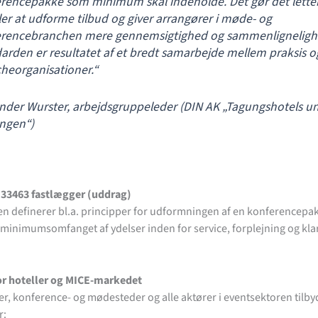
rencepakke som minimum skal indeholde. Det gør det letter
ler at udforme tilbud og giver arrangører i møde- og
rencebranchen mere gennemsigtighed og sammenligneligh
arden er resultatet af et bredt samarbejde mellem praksis o
heorganisationer.“
nder Wurster, arbejdsgruppeleder (DIN AK „Tagungshotels un
ungen“)
 33463
fastlægger
(uddrag)
n definerer bl.a. principper for udformningen af en konferencepa
minimumsomfanget af ydelser inden for service, forplejning og kla
or hoteller og MICE-markedet
er, konference- og mødesteder og alle aktører i eventsektoren tilby
r: