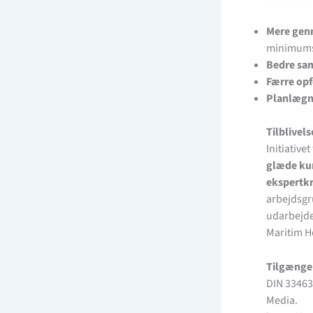
Mere gen
minimums
Bedre sa
Færre op
Planlægn
Tilblivel
Initiativ
glæde kun
ekspertkr
arbejdsgr
udarbejde
Maritim H
Tilgænge
DIN 33463:
Media.