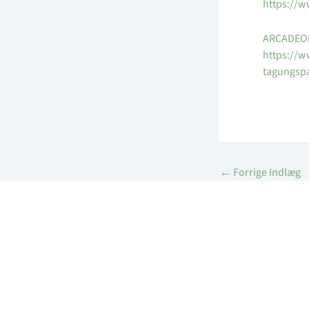
https://
ARCADEON
https://
tagungsp
←
Forrige Indlæg