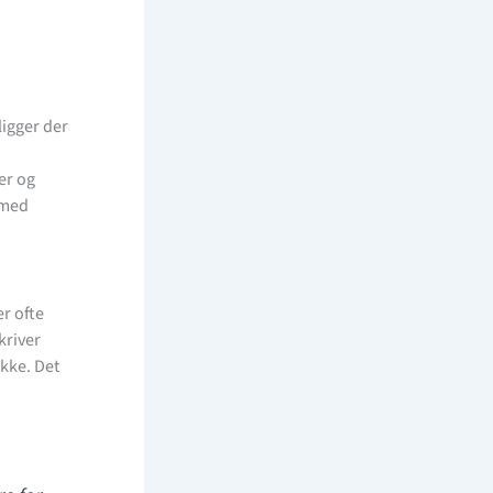
igger der
er og
rmed
r ofte
kriver
kke. Det