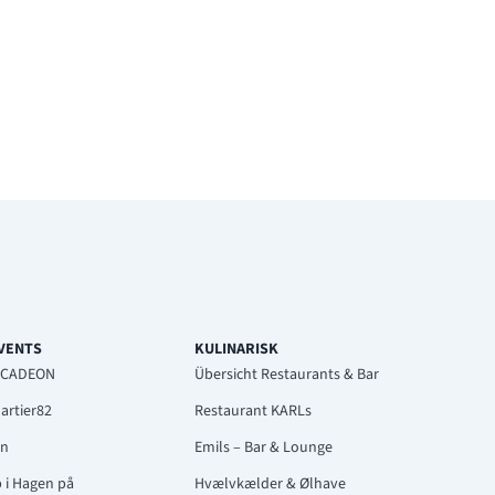
EVENTS
KULINARISK
ARCADEON
Übersicht Restaurants & Bar
artier82
Restaurant KARLs
rn
Emils – Bar & Lounge
p i Hagen på
Hvælvkælder & Ølhave