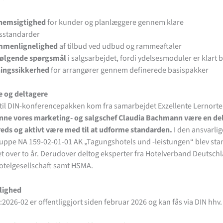
nemsigtighed
for kunder og planlæggere gennem klare
standarder
mmenlignelighed
af tilbud ved udbud og rammeaftaler
følgende spørgsmål
i salgsarbejdet, fordi ydelsesmoduler er klart 
ingssikkerhed
for arrangører gennem definerede basispakker
se og deltagere
et til DIN-konferencepakken kom fra samarbejdet Exzellente Lernorte
ne vores marketing- og salgschef Claudia Bachmann være en del
eds og aktivt være med til at udforme standarden.
I den ansvarlig
uppe NA 159-02-01-01 AK „Tagungshotels und -leistungen“ blev st
t over to år. Derudover deltog eksperter fra Hotelverband Deutschl
otelgesellschaft samt HSMA.
lighed
2026-02 er offentliggjort siden februar 2026 og kan fås via DIN hhv.