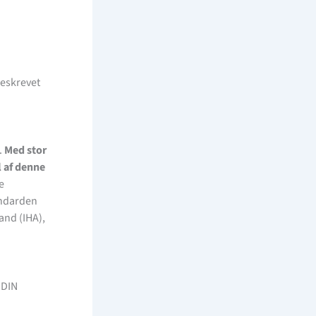
beskrevet
.
Med stor
 af denne
e
andarden
and (IHA),
 DIN