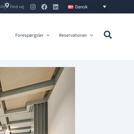
Dansk
.no
Find vej
Forespørgsler
Reservationer