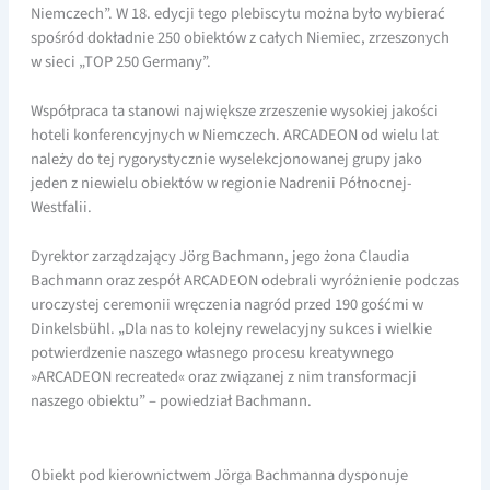
Niemczech”. W 18. edycji tego plebiscytu można było wybierać
spośród dokładnie 250 obiektów z całych Niemiec, zrzeszonych
w sieci „TOP 250 Germany”.
Współpraca ta stanowi największe zrzeszenie wysokiej jakości
hoteli konferencyjnych w Niemczech. ARCADEON od wielu lat
należy do tej rygorystycznie wyselekcjonowanej grupy jako
jeden z niewielu obiektów w regionie Nadrenii Północnej-
Westfalii.
Dyrektor zarządzający Jörg Bachmann, jego żona Claudia
Bachmann oraz zespół ARCADEON odebrali wyróżnienie podczas
uroczystej ceremonii wręczenia nagród przed 190 gośćmi w
Dinkelsbühl. „Dla nas to kolejny rewelacyjny sukces i wielkie
potwierdzenie naszego własnego procesu kreatywnego
»ARCADEON recreated« oraz związanej z nim transformacji
naszego obiektu” – powiedział Bachmann.
Obiekt pod kierownictwem Jörga Bachmanna dysponuje