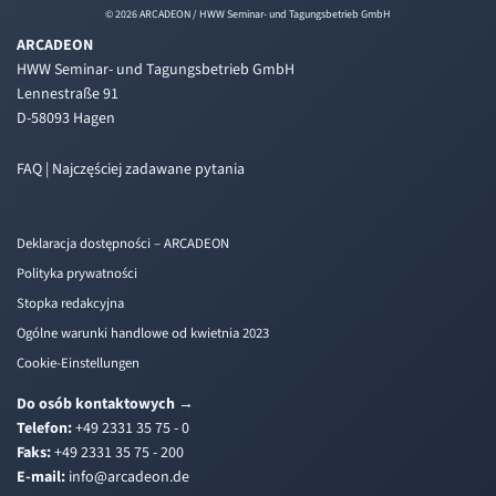
© 2026 ARCADEON / HWW Seminar- und Tagungsbetrieb GmbH
ARCADEON
HWW Seminar- und Tagungsbetrieb GmbH
Lennestraße 91
D-58093 Hagen
FAQ | Najczęściej zadawane pytania
Deklaracja dostępności – ARCADEON
Polityka prywatności
Stopka redakcyjna
Ogólne warunki handlowe od kwietnia 2023
Cookie-Einstellungen
Do osób kontaktowych
→
Telefon:
+49 2331 35 75 - 0
Faks:
+49 2331 35 75 - 200
E-mail:
i
a@ofn
edacr
ed.no