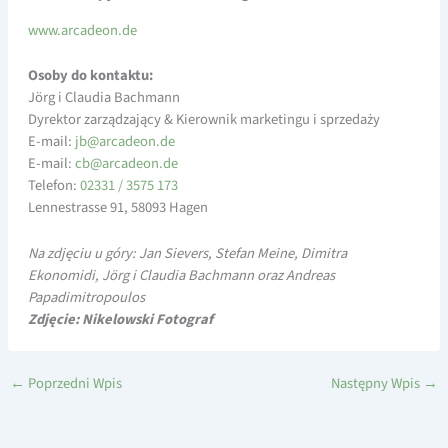
www.arcadeon.de
Osoby do kontaktu:
Jörg i Claudia Bachmann
Dyrektor zarządzający & Kierownik marketingu i sprzedaży
E-mail:
a@bj
edacr
ed.no
E-mail:
a@bc
edacr
ed.no
Telefon:
02331 / 3575 173
Lennestrasse 91, 58093 Hagen
Na zdjęciu u góry: Jan Sievers, Stefan Meine, Dimitra
Ekonomidi, Jörg i Claudia Bachmann oraz Andreas
Papadimitropoulos
Zdjęcie: Nikelowski Fotograf
←
Poprzedni Wpis
Następny Wpis
→