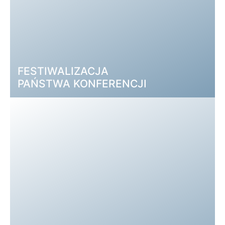
inspirowana budownictwem
średniowiecznych klasztorów, sprzyja
postępowym myślom i tworzy przestrzeń dla
nowych pomysłów.
ROZPOCZNIJ WIRTUALNY LOT →
FESTIWALIZACJA
PAŃSTWA KONFERENCJI