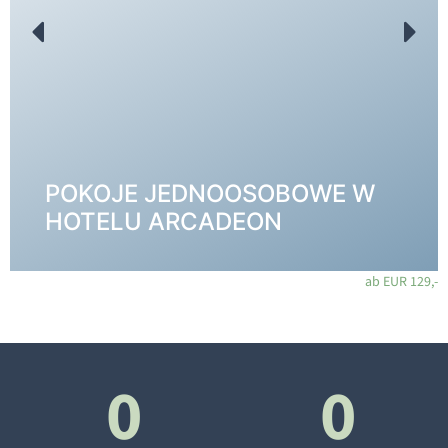
Pokoje dla niepalących, specjalnie przystosowane do
potrzeb gości seminaryjnych. Dzięki szerokim
frontom okiennym i parkietowi z drewna dębowego
pokoje sprawiają wrażenie jasnych i przytulnych.
POKOJE JEDNOOSOBOWE W
DO POKOI →
HOTELU ARCADEON
ab EUR 129,-
0
0