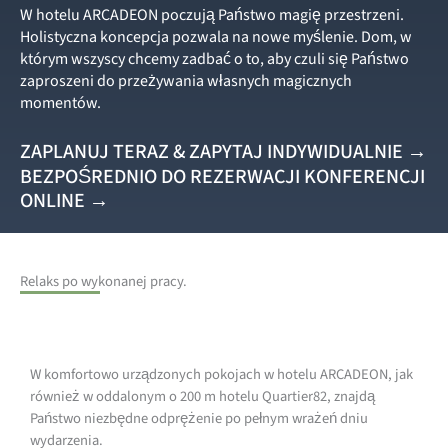
W hotelu ARCADEON poczują Państwo magię przestrzeni.
Holistyczna koncepcja pozwala na nowe myślenie. Dom, w
którym wszyscy chcemy zadbać o to, aby czuli się Państwo
zaproszeni do przeżywania własnych magicznych
momentów.
ZAPLANUJ TERAZ & ZAPYTAJ INDYWIDUALNIE →
BEZPOŚREDNIO DO REZERWACJI KONFERENCJI
ONLINE →
Relaks po wykonanej pracy.
W komfortowo urządzonych pokojach w hotelu ARCADEON, jak
również w oddalonym o 200 m hotelu Quartier82, znajdą
Państwo niezbędne odprężenie po pełnym wrażeń dniu
wydarzenia.