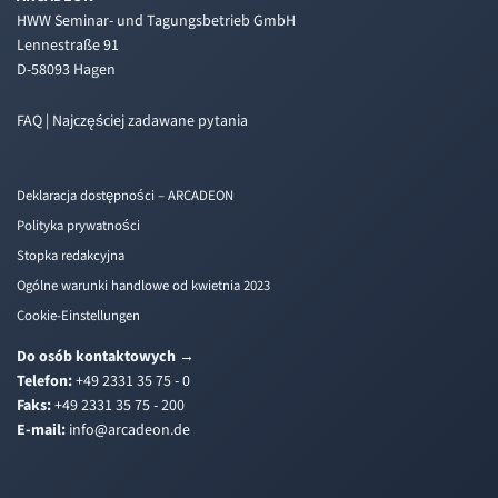
HWW Seminar- und Tagungsbetrieb GmbH
Lennestraße 91
D-58093 Hagen
FAQ | Najczęściej zadawane pytania
Deklaracja dostępności – ARCADEON
Polityka prywatności
Stopka redakcyjna
Ogólne warunki handlowe od kwietnia 2023
Cookie-Einstellungen
Do osób kontaktowych
→
Telefon:
+49 2331 35 75 - 0
Faks:
+49 2331 35 75 - 200
E-mail:
i
a@ofn
edacr
ed.no