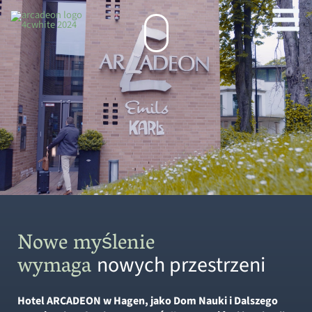
Przejdź
treści
do
treści
Nowe myślenie
wymaga
nowych przestrzeni
Hotel ARCADEON w Hagen, jako Dom Nauki i Dalszego