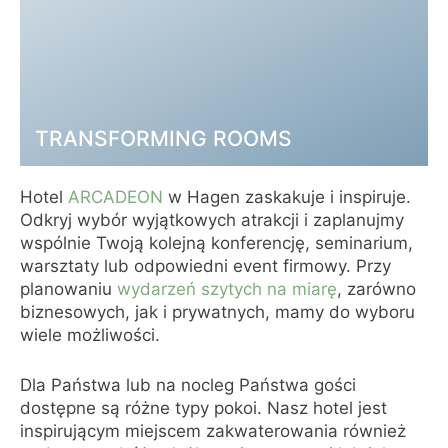
Nowe pomysły pasujące do obecnych
czasów. Odkryj nasze koncepcje we
współpracy z DEEPWOOD.
DO FESTIWALIZACJI →
TRANSFORMING ROOMS
Hotel
ARCADEON
w Hagen zaskakuje i inspiruje.
Odkryj wybór wyjątkowych atrakcji i zaplanujmy
wspólnie Twoją kolejną konferencję, seminarium,
warsztaty lub odpowiedni event firmowy. Przy
planowaniu
wydarzeń szytych na miarę
, zarówno
biznesowych, jak i prywatnych, mamy do wyboru
wiele możliwości.
Transforming Room to idea, dzięki której
Dla Państwa lub na nocleg Państwa gości
najmniejsze grupy mogą intensywnie
dostępne są różne typy pokoi. Nasz hotel jest
pracować ze sobą w atmosferze pokoju
inspirującym miejscem zakwaterowania również
hotelowego, z dala od zgiełku seminariów i