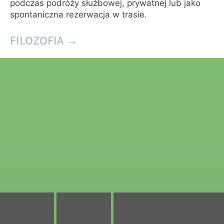
podczas podróży służbowej, prywatnej lub jako
działalności konferencyjnej.
spontaniczna rezerwacja w trasie.
ZOBACZ TRANSFORMING ROOMS
FILOZOFIA →
→