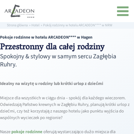
Przejdź
treści
do
treści
Strona główna
Hotel
Pokój rodzinny w hotelu ARCADEON**** w NRW
Pokoje rodzinne w hotelu ARCADEON**** w Hagen
Przestronny dla całej rodziny
Spokojny & stylowy w samym sercu Zagłębia
Ruhry.
Idealny na wizytę u rodziny lub krótki urlop z dziećmi
Miejsce dla wszystkich w ciągu dnia – spokój dla każdego wieczorem.
Odwiedzają Państwo krewnych w Zagłębiu Ruhry, planują krótki urlop z
dziećmi, czy też korzystają z naszego hotelu jako punktu wyjścia do
wspólnych wycieczek po regionie?
Nasze
pokoje rodzinne
oferują wystarczająco dużo miejsca dla