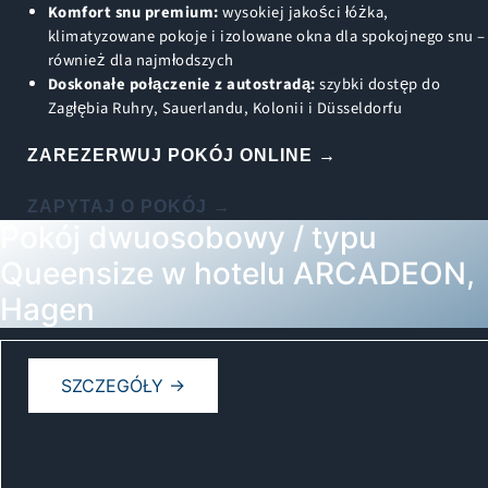
Komfort snu premium:
wysokiej jakości łóżka,
klimatyzowane pokoje i izolowane okna dla spokojnego snu –
również dla najmłodszych
Doskonałe połączenie z autostradą:
szybki dostęp do
Zagłębia Ruhry, Sauerlandu, Kolonii i Düsseldorfu
ZAREZERWUJ POKÓJ ONLINE →
ZAPYTAJ O POKÓJ →
Pokój dwuosobowy / typu
Queensize w hotelu ARCADEON,
Hagen
SZCZEGÓŁY →