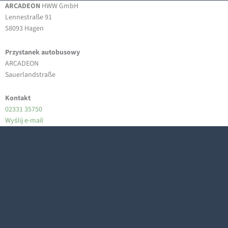
ARCADEON
HWW GmbH
Lennestraße 91
58093 Hagen
Przystanek autobusowy
ARCADEON
Sauerlandstraße
Kontakt
02331 35750
Wyślij e-mail