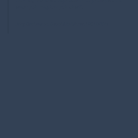
czuli się Państwo zaproszeni do przeżywania
własnych magicznych chwil.
Jörg Bachmann, Geschäftsführer ARCADEON