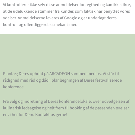
Vi kontrollerer ikke selv disse anmeldelser for ægthed og kan ikke sikre,
at de udelukkende stammer fra kunder, som faktisk har benyttet vores
ydelser. Anmeldelserne leveres af Google og er underlagt deres
kontrol- og offentliggørelsesmekanismer.
Planlæg Deres ophold på ARCADEON sammen med os. Vi står til
rådighed med råd og dåd i planlægningen af Deres festivaliserede
konference.
Fra valg og indretning af Deres konferencelokale, over udvælgelsen af
kulinarisk ledsagelse og helt frem til booking af de passende værelser
er vi her for Dem. Kontakt os gerne!