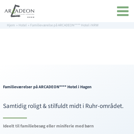
Gå
indhold
til
indholdet
Hjem
Hotel
Familieværelse på ARCADEON**** Hotel i NRW
Familieværelser på ARCADEON**** Hotel i Hagen
Samtidig roligt & stilfuldt midt i Ruhr-området.
Ideelt til familiebesøg eller miniferie med børn