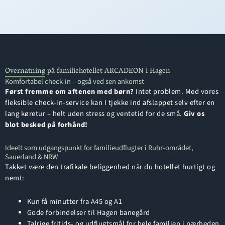
Overnatning på familiehotellet ARCADEON i Hagen
Komfortabel check-in – også ved sen ankomst
Først fremme om aftenen med børn?
Intet problem. Med vores
fleksible check-in-service kan I tjekke ind afslappet selv efter en
lang køretur – helt uden stress og ventetid for de små.
Giv os
blot besked på forhånd!
Ideelt som udgangspunkt for familieudflugter i Ruhr-området,
Sauerland & NRW
Takket være den trafikale beliggenhed når du hotellet hurtigt og
nemt:
Kun få minutter fra A45 og A1
Gode forbindelser til Hagen banegård
Talrige fritids- og udflugtsmål for hele familien i nærheden