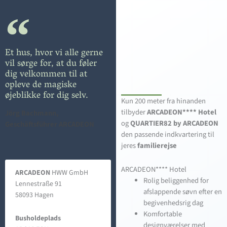
Et hus, hvor vi alle gerne
vil sørge for, at du føler
dig velkommen til at
opleve de magiske
øjeblikke for dig selv.
Kun 200 meter fra hinanden
tilbyder
ARCADEON**** Hotel
Jörg Bachmann,
og
QUARTIER82 by ARCADEON
Geschäftsführer ARCADEON
den passende indkvartering til
jeres
familierejse
ARCADEON**** Hotel
ARCADEON
HWW GmbH
Rolig beliggenhed for
Lennestraße 91
afslappende søvn efter en
58093 Hagen
begivenhedsrig dag
Komfortable
Busholdeplads
designværelser med