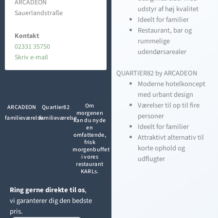
ARCADEON
udstyr af høj kvalitet
Sauerlandstraße
Ideelt for familier
Restaurant, bar og
Kontakt
rummelige
02331 35750
udendørsarealer
Skriv e-mail
QUARTIER82 by ARCADEON
Moderne hotelkoncept
med urbant design
Værelser til op til fire
Om
Quartier82
ARCADEON
morgenen
personer
familieværelse
familieværelse
kan du nyde
Ideelt for familier
en
omfattende,
Attraktivt alternativ til
frisk
korte ophold og
morgenbuffet
i vores
udflugter
restaurant
KARLs.
Ring gerne direkte til os
,
vi garanterer dig den bedste
pris.