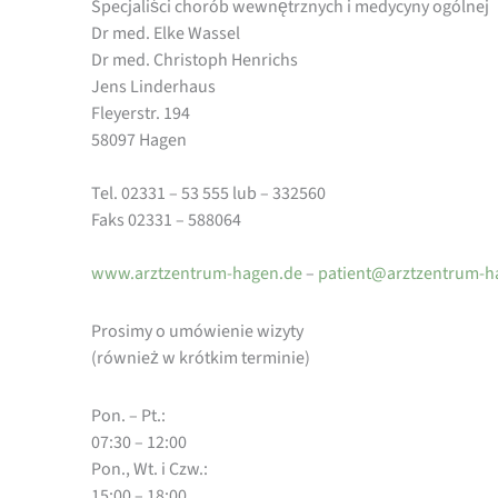
Specjaliści chorób wewnętrznych i medycyny ogólnej
Dr med. Elke Wassel
Dr med. Christoph Henrichs
Jens Linderhaus
Fleyerstr. 194
58097 Hagen
Tel. 02331 – 53 555 lub – 332560
Faks 02331 – 588064
www.arztzentrum-hagen.de
–
tap
@tnei
ztzra
urtne
gah
Prosimy o umówienie wizyty
(również w krótkim terminie)
Pon. – Pt.:
07:30 – 12:00
Pon., Wt. i Czw.:
15:00 – 18:00