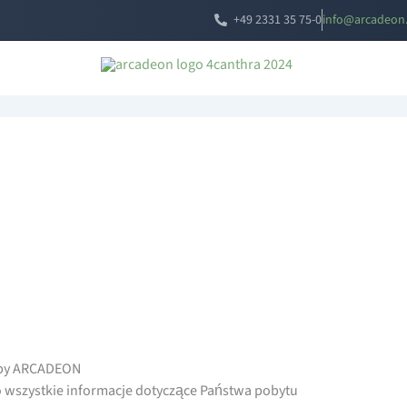
+49 2331 35 75-0
i
a@ofn
edacr
ed
2 by ARCADEON
wo wszystkie informacje dotyczące Państwa pobytu