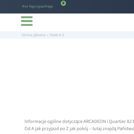
do
Przejdź
treści
Ihre Tagungsanfrage
do
treści
Strona główna
Hotel A-Z
Informacje ogólne dotyczące ARCADEON i Quartier 8
Od A jak przyjazd po Z jak pokój – tutaj znajdą Państ