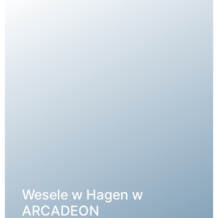
Wesele w Hagen w
SZCZEGÓŁY →
ARCADEON