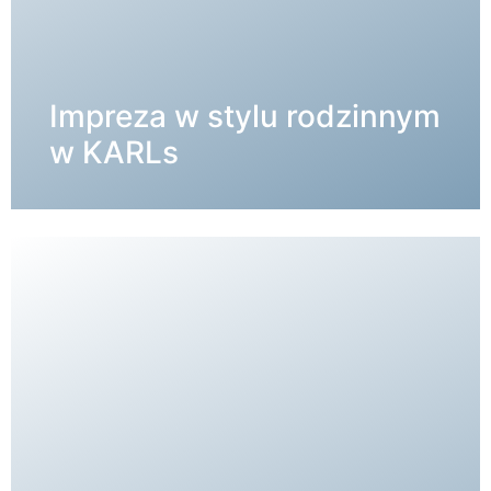
Impreza w stylu rodzinnym
SZCZEGÓŁY →
w KARLs