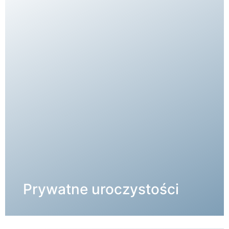
SZCZEGÓŁY →
Prywatne uroczystości