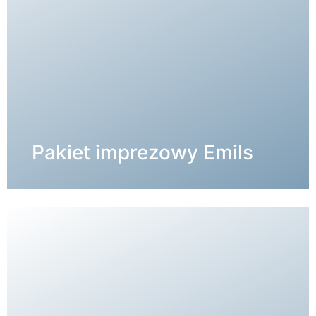
SZCZEGÓŁY →
Pakiet imprezowy Emils