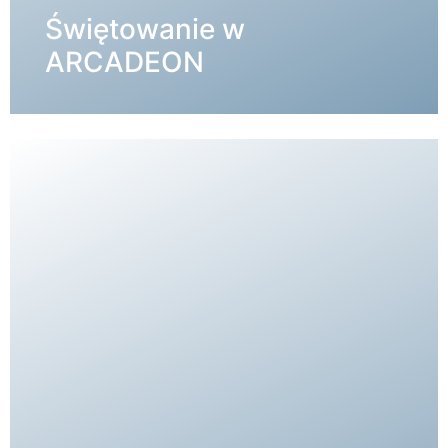
Świętowanie w
SZCZEGÓŁY →
ARCADEON