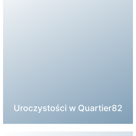
SZCZEGÓŁY →
Uroczystości w Quartier82