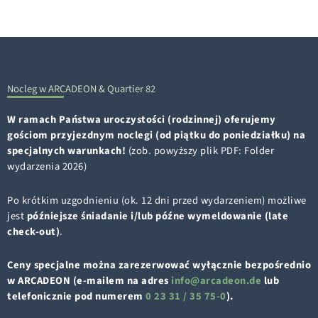
Nocleg w ARCADEON & Quartier 82
W ramach Państwa uroczystości (rodzinnej) oferujemy
gościom przyjezdnym noclegi (
od piątku do poniedziałku
) na
specjalnych warunkach!
(zob. powyższy plik PDF: Folder
wydarzenia 2026)
Po krótkim uzgodnieniu (ok. 12 dni przed wydarzeniem) możliwe
jest
późniejsze śniadanie i/lub późne wymeldowanie (late
check-out)
.
Ceny specjalne można zarezerwować wyłącznie bezpośrednio
w ARCADEON (e-mailem na adres
i
a@ofn
edacr
ed.no
lub
telefonicznie pod numerem
0 23 31 / 35 75-0
).