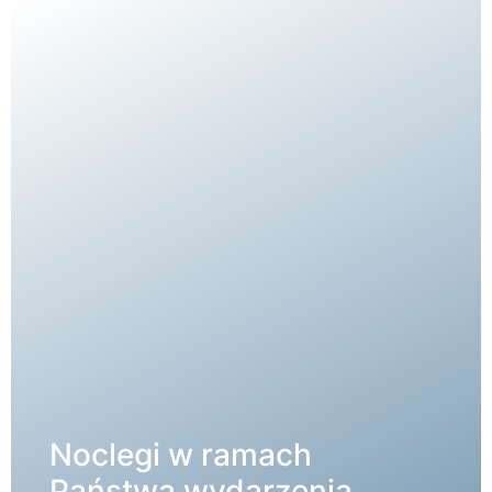
Noclegi w ramach
SZCZEGÓŁY →
Państwa wydarzenia