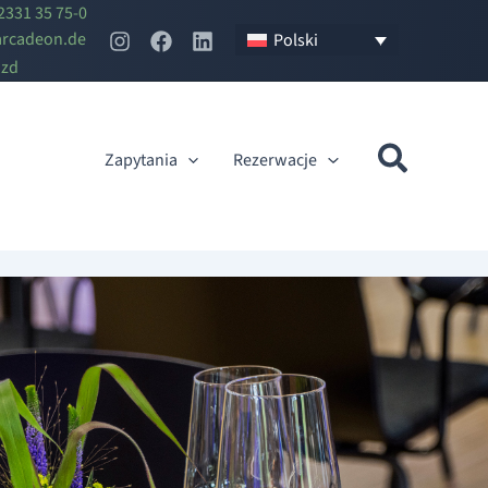
2331 35 75-0
n
edacr
ed.no
Polski
azd
Zapytania
Rezerwacje