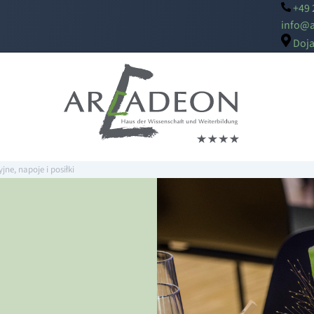
+49 
i
a@of
Doj
ne, napoje i posiłki