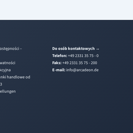
ostępności –
Do osób kontaktowych
→
Telefon:
+49 2331 35 75 - 0
ywatności
Faks:
+49 2331 35 75 - 200
kcyjna
E-mail:
i
a@ofn
edacr
ed.no
unki handlowe od
23
tellungen