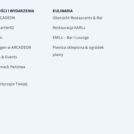
ŚCI I WYDARZENIA
KULINARIA
ARCADEON
Übersicht Restaurants & Bar
artier82
Restauracja KARLs
rn
EMILs – Bar i Lounge
agen w ARCADEON
Piwnica sklepiona & ogródek
piwny
n & Events
amach Państwa
otyczące Twojej