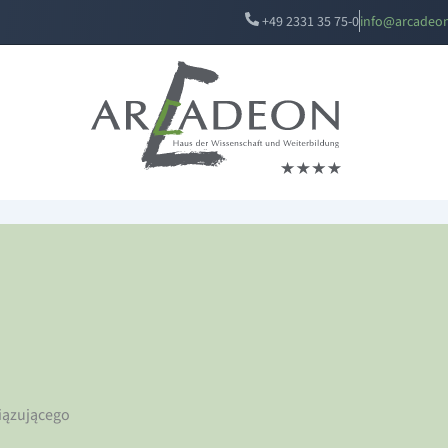
+49 2331 35 75-0
i
a@ofn
edacr
e
iązującego