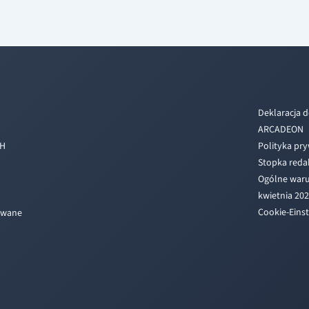
Deklaracja d
ARCADEON
bH
Polityka pr
Stopka reda
Ogólne war
kwietnia 20
Cookie-Eins
dawane