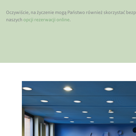
Oczywiście, na życzenie mogą Państwo również skorzystać bezp
naszych
opcji rezerwacji online
.