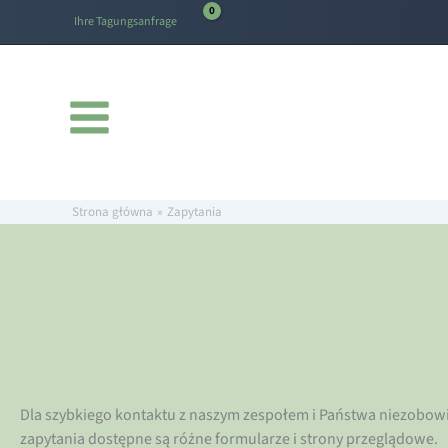
do
Przejdź
treści
Ihre Tagungsanfrage
do
treści
Strona główna
Zapytania
Dla szybkiego kontaktu z naszym zespołem i Państwa niezobow
zapytania dostępne są różne formularze i strony przeglądowe.