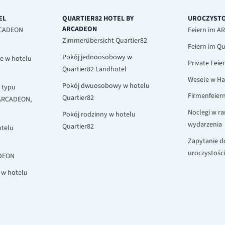
EL
QUARTIER82 HOTEL BY
UROCZYSTO
ARCADEON
RCADEON
Feiern im 
Zimmerübersicht Quartier82
Feiern im Qu
Pokój jednoosobowy w
e w hotelu
Private Feie
Quartier82 Landhotel
Wesele w H
Pokój dwuosobowy w hotelu
 typu
Firmenfeier
Quartier82
 ARCADEON,
Noclegi w r
Pokój rodzinny w hotelu
wydarzenia
Quartier82
otelu
Zapytanie d
uroczystości
ADEON
 w hotelu