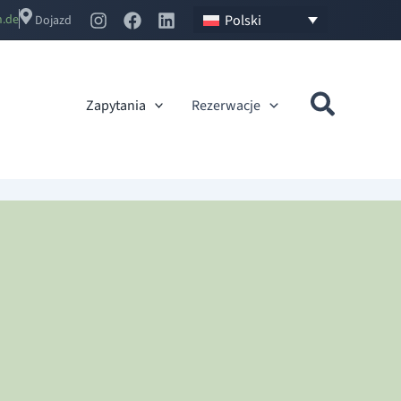
Polski
d.no
Dojazd
Zapytania
Rezerwacje