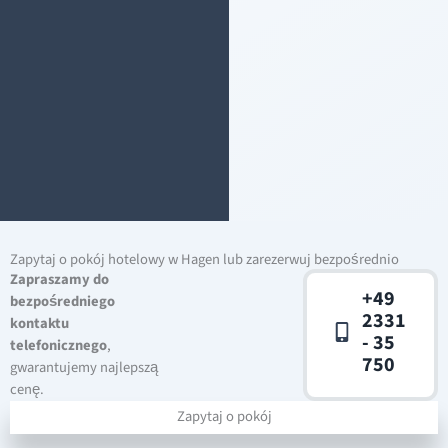
Zapytaj o pokój hotelowy w Hagen lub zarezerwuj bezpośrednio
Zapraszamy do
+49
bezpośredniego
2331
kontaktu
- 35
telefonicznego
,
750
gwarantujemy najlepszą
cenę.
Zapytaj o pokój