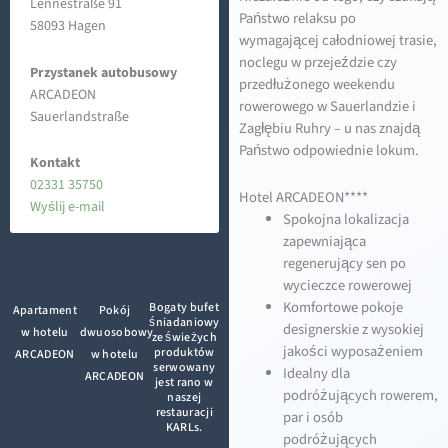
Lennestraße 91
Państwo relaksu po
58093 Hagen
wymagającej całodniowej trasie,
noclegu w przejeździe czy
Przystanek autobusowy
przedłużonego weekendu
ARCADEON
rowerowego w Sauerlandzie i
Sauerlandstraße
Zagłębiu Ruhry – u nas znajdą
Państwo odpowiednie lokum.
Kontakt
02331 35750
Hotel ARCADEON****
Wyślij e-mail
Spokojna lokalizacja
zapewniająca
regenerujący sen po
wycieczce rowerowej
Komfortowe pokoje
Bogaty bufet
Apartament
Pokój
śniadaniowy
designerskie z wysokiej
w hotelu
dwuosobowy
ze świeżych
jakości wyposażeniem
produktów
ARCADEON
w hotelu
serwowany
Idealny dla
ARCADEON
jest rano w
podróżujących rowerem,
naszej
restauracji
par i osób
KARLs.
podróżujących