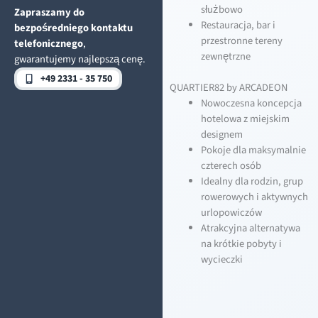
służbowo
Zapraszamy do
Restauracja, bar i
bezpośredniego kontaktu
przestronne tereny
telefonicznego
,
zewnętrzne
gwarantujemy najlepszą cenę.
+49 2331 - 35 750
QUARTIER82 by ARCADEON
Nowoczesna koncepcja
hotelowa z miejskim
designem
Pokoje dla maksymalnie
czterech osób
Idealny dla rodzin, grup
rowerowych i aktywnych
urlopowiczów
Atrakcyjna alternatywa
na krótkie pobyty i
wycieczki