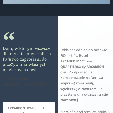
Dom, w którym wszyscy
Oddalone od siebie o zaledwie
dbamy o to, aby czuli się
200 metrów
Hotel
Państwo zaproszeni do
ARCADEON****
oraz
przeżywania własnych
QUARTIER82 by ARCADEON
magicznych chwil.
oferują odpowiednie
zakwaterowanie na Państwa
Jörg Bachmann,
wyprawę rowerową
,
Geschäftsführer ARCADEON
wycieczkę e-rowerem
lub
przystanek na dłuższej trasie
rowerowej
.
ARCADEON
HWW GmbH
Niezależnie od tego, czy szukają