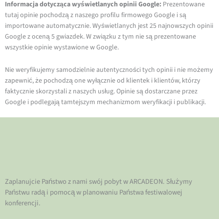
Informacja dotycząca wyświetlanych opinii Google:
Prezentowane
tutaj opinie pochodzą z naszego profilu firmowego Google i są
importowane automatycznie. Wyświetlanych jest 25 najnowszych opinii
Google z oceną 5 gwiazdek. W związku z tym nie są prezentowane
wszystkie opinie wystawione w Google.
Nie weryfikujemy samodzielnie autentyczności tych opinii i nie możemy
zapewnić, że pochodzą one wyłącznie od klientek i klientów, którzy
faktycznie skorzystali z naszych usług. Opinie są dostarczane przez
Google i podlegają tamtejszym mechanizmom weryfikacji i publikacji.
Zaplanujcie Państwo z nami swój pobyt w ARCADEON. Służymy
Państwu radą i pomocą w planowaniu Państwa festiwalowej
konferencji.