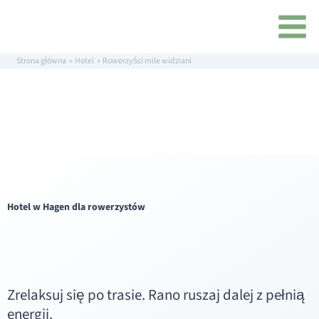
Przejdź
treści
do
treści
Strona główna
Hotel
Rowerzyści mile widziani
Hotel w Hagen dla rowerzystów
Zrelaksuj się po trasie. Rano ruszaj dalej z pełnią
energii.