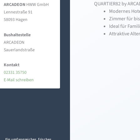
QUARTIER82 by ARC
ARCADEON
HWW GmbH
Modernes Hote
Lennestraße 91
Zimmer für bis
58093 Hagen
Ideal für Fami
Attraktive Alt
Bushaltestelle
ARCADEON
Sauerlandstraße
Kontakt
02331 35750
E-Mail schreiben
Ein umfangreiches, frisches