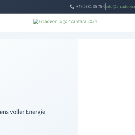
+49 2331 35 75-0
i
a@ofn
edacr
ed.
ns voller Energie