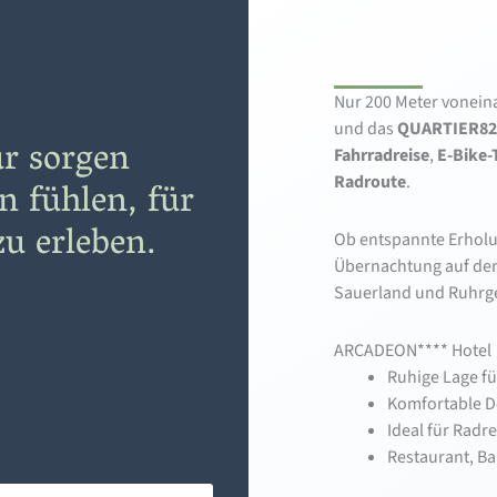
Nur 200 Meter vonein
und das
QUARTIER82
ür sorgen
Fahrradreise
,
E-Bike-
Radroute
.
en fühlen, für
u erleben.
Ob entspannte Erholu
Übernachtung auf der
Sauerland und Ruhrgeb
ARCADEON**** Hotel
Ruhige Lage fü
Komfortable D
Ideal für Radr
Restaurant, B