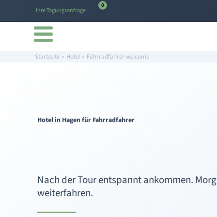
Inhalt
Zum
springen
Ihre Tagungsanfrage
Inhalt
springen
Startseite
Hotel
Fahrradfahrer welcome
Hotel in Hagen für Fahrradfahrer
Nach der Tour entspannt ankommen. Morge
weiterfahren.