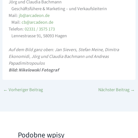
Jörg und Claudia Bachmann
Geschäftsfühere & Marketing – und Verkaufsleiterin
Mail:
a@bj
edacr
ed.no
Mail:
a@bc
edacr
ed.no
Telefon:
02331 / 3575 173
Lennestrasse 91, 58093 Hagen
Auf dem Bild ganz oben: Jan Sievers, Stefan Meine, Dimitra
Ekonomidi, Jörg und Claudia Bachmann und Andreas
Papadimitropoulos
Bild: Nikelowski Fotograf
←
Vorheriger Beitrag
Nächster Beitrag
→
Podobne wpisy