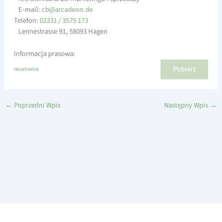
E-mail:
a@bc
edacr
ed.no
Telefon:
02331 / 3575 173
Lennestrasse 91, 58093 Hagen
Informacja prasowa:
Pobierz
neumama
←
Poprzedni Wpis
Następny Wpis
→