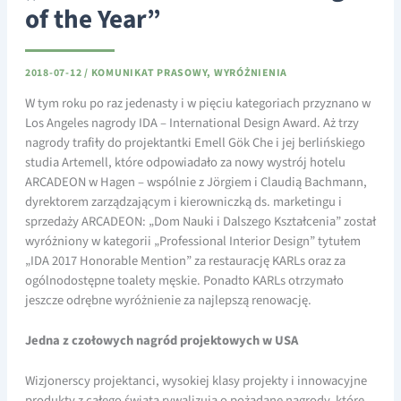
of the Year”
2018-07-12
/
KOMUNIKAT PRASOWY
,
WYRÓŻNIENIA
W tym roku po raz jedenasty i w pięciu kategoriach przyznano w
Los Angeles nagrody IDA – International Design Award. Aż trzy
nagrody trafiły do projektantki Emell Gök Che i jej berlińskiego
studia Artemell, które odpowiadało za nowy wystrój hotelu
ARCADEON w Hagen – wspólnie z Jörgiem i Claudią Bachmann,
dyrektorem zarządzającym i kierowniczką ds. marketingu i
sprzedaży ARCADEON: „Dom Nauki i Dalszego Kształcenia” został
wyróżniony w kategorii „Professional Interior Design” tytułem
„IDA 2017 Honorable Mention” za restaurację KARLs oraz za
ogólnodostępne toalety męskie. Ponadto KARLs otrzymało
jeszcze odrębne wyróżnienie za najlepszą renowację.
Jedna z czołowych nagród projektowych w USA
Wizjonerscy projektanci, wysokiej klasy projekty i innowacyjne
produkty z całego świata rywalizują o pożądane nagrody, które