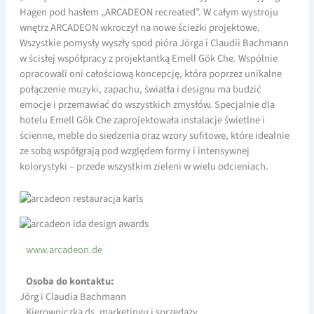
Hagen pod hasłem „ARCADEON recreated”. W całym wystroju
wnętrz ARCADEON wkroczył na nowe ścieżki projektowe.
Wszystkie pomysły wyszły spod pióra Jörga i Claudii Bachmann
w ścisłej współpracy z projektantką Emell Gök Che. Wspólnie
opracowali oni całościową koncepcję, która poprzez unikalne
połączenie muzyki, zapachu, światła i designu ma budzić
emocje i przemawiać do wszystkich zmysłów. Specjalnie dla
hotelu Emell Gök Che zaprojektowała instalacje świetlne i
ścienne, meble do siedzenia oraz wzory sufitowe, które idealnie
ze sobą współgrają pod względem formy i intensywnej
kolorystyki – przede wszystkim zieleni w wielu odcieniach.
www.arcadeon.de
Osoba do kontaktu:
Jörg i Claudia Bachmann
Kierowniczka ds. marketingu i sprzedaży