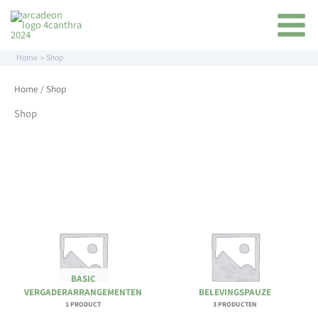
Ga
inhoud
naar
de
inhoud
Home
Shop
Home
/ Shop
Shop
BASIC
VERGADERARRANGEMENTEN
BELEVINGSPAUZE
1 PRODUCT
3 PRODUCTEN