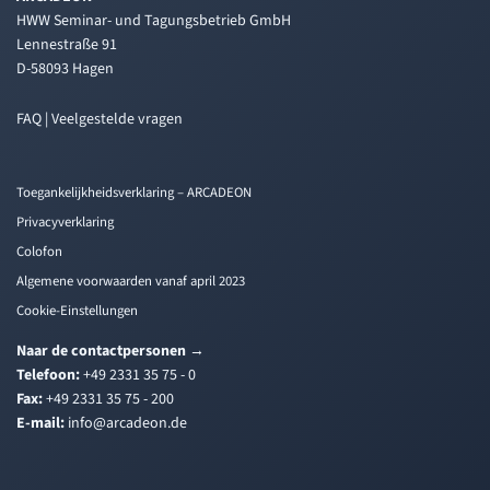
HWW Seminar- und Tagungsbetrieb GmbH
Lennestraße 91
D-58093 Hagen
FAQ | Veelgestelde vragen
Toegankelijkheidsverklaring – ARCADEON
Privacyverklaring
Colofon
Algemene voorwaarden vanaf april 2023
Cookie-Einstellungen
Naar de contactpersonen
→
Telefoon:
+49 2331 35 75 - 0
Fax:
+49 2331 35 75 - 200
E-mail:
i
a@ofn
edacr
ed.no