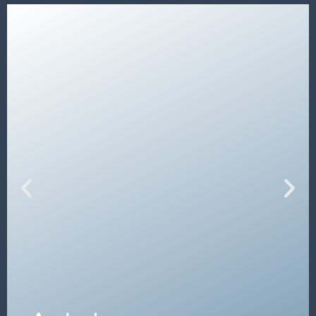
Sala konferencyjna „Andechs”
na 1. piętrze
ma powierzchnię 36 m², co oznacza, że ma 6 m
długości i 6 m szerokości.
SZCZEGÓŁY →