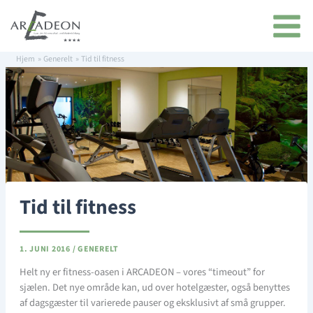
Gå
indhold
til
indholdet
Hjem
Generelt
Tid til fitness
Tid til fitness
1. JUNI 2016
/
GENERELT
Helt ny er fitness-oasen i ARCADEON – vores “timeout” for
sjælen. Det nye område kan, ud over hotelgæster, også benyttes
af dagsgæster til varierede pauser og eksklusivt af små grupper.