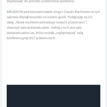
dopasować do potrzeb uczestników spotkania.
ARCADEON pod kierownictwem Jörga i Claudii Bachmann w tym
zakresie dopiął wszystko na ostatni guzik. Podążając za ich
ideą: „Nowe myślenie potrzebuje nowych przestrzeni!”,
stworzyli sale doświadczalne. Jedną z nich jest sala
doświadczalna Las, która została „najfajniejszą” salą
konferencyjną 2017 w Niemczech.