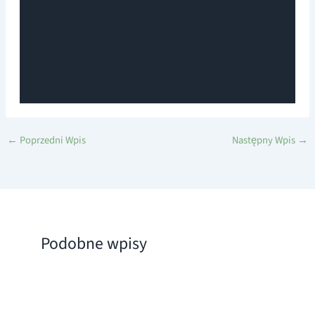
←
Poprzedni Wpis
Następny Wpis
→
Podobne wpisy