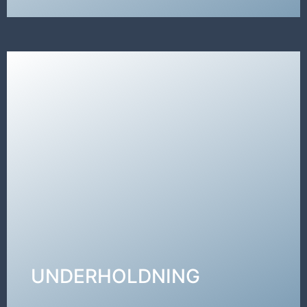
Hagen har også meget at byde på, når det
gælder underholdning. Der findes flere teatre,
et skuespilhus, Casino Hohensyburg og
kulturcentret hasperhammer.
UNDERHOLDNING
DETALJER →