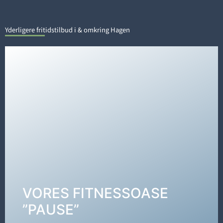
Yderligere fritidstilbud i & omkring Hagen
Lad sjælen få ro, få renset tankerne og tank op
på energi for at starte forfra med fornyet gejst
– vores fitnessoase i ARCADEON tilbyder en
”pause” fra hverdagen.
VORES FITNESSOASE
”PAUSE”
DETALJER →