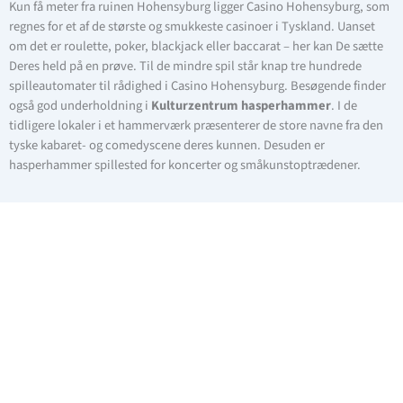
Kun få meter fra ruinen Hohensyburg ligger Casino Hohensyburg, som
regnes for et af de største og smukkeste casinoer i Tyskland. Uanset
om det er roulette, poker, blackjack eller baccarat – her kan De sætte
Deres held på en prøve. Til de mindre spil står knap tre hundrede
spilleautomater til rådighed i Casino Hohensyburg. Besøgende finder
også god underholdning i
Kulturzentrum hasperhammer
. I de
tidligere lokaler i et hammerværk præsenterer de store navne fra den
tyske kabaret- og comedyscene deres kunnen. Desuden er
hasperhammer spillested for koncerter og småkunstoptrædener.