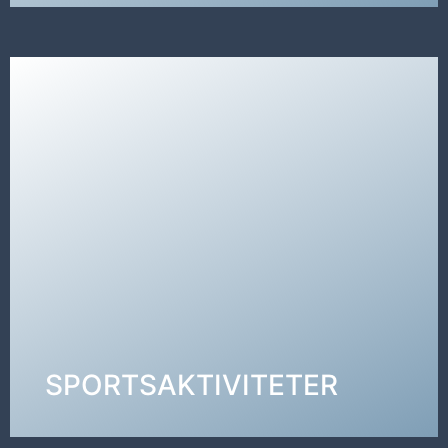
Hvis du kan lide at bevæge dig, er Hagen det
helt rigtige sted. "Porten til Sauerland", som
byen populært kaldes, tilbyder mange
muligheder for aktiv fritidsbeskæftigelse.
SPORTSAKTIVITETER
DETALJER →